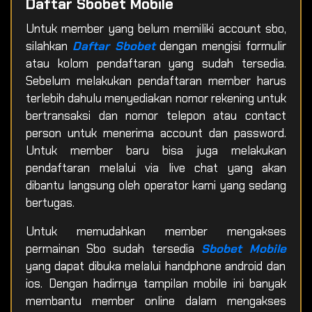
Daftar Sbobet Mobile
Untuk member yang belum memiliki account sbo,
silahkan
Daftar Sbobet
dengan mengisi formulir
atau kolom pendaftaran yang sudah tersedia.
Sebelum melakukan pendaftaran member harus
terlebih dahulu menyediakan nomor rekening untuk
bertransaksi dan nomor telepon atau contact
person untuk menerima account dan password.
Untuk member baru bisa juga melakukan
pendaftaran melalui via live chat yang akan
dibantu langsung oleh operator kami yang sedang
bertugas.
Untuk memudahkan member mengakses
permainan Sbo sudah tersedia
Sbobet Mobile
yang dapat dibuka melalui handphone android dan
ios. Dengan hadirnya tampilan mobile ini banyak
membantu member online dalam mengakses