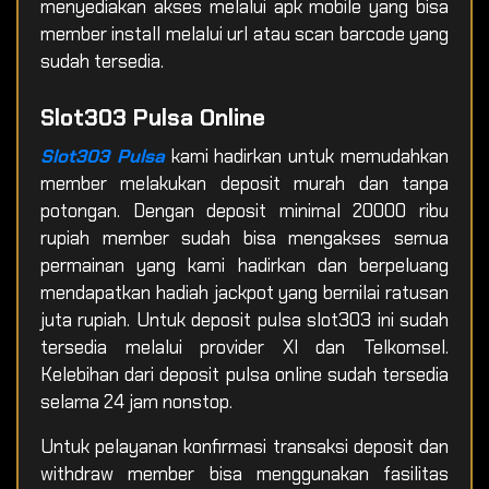
menyediakan akses melalui apk mobile yang bisa
member install melalui url atau scan barcode yang
sudah tersedia.
Slot303 Pulsa Online
Slot303 Pulsa
kami hadirkan untuk memudahkan
member melakukan deposit murah dan tanpa
potongan. Dengan deposit minimal 20000 ribu
rupiah member sudah bisa mengakses semua
permainan yang kami hadirkan dan berpeluang
mendapatkan hadiah jackpot yang bernilai ratusan
juta rupiah. Untuk deposit pulsa slot303 ini sudah
tersedia melalui provider Xl dan Telkomsel.
Kelebihan dari deposit pulsa online sudah tersedia
selama 24 jam nonstop.
Untuk pelayanan konfirmasi transaksi deposit dan
withdraw member bisa menggunakan fasilitas