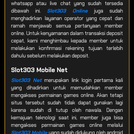
whatsapp atau live chat yang sudah tersedia
dibawah ini.
Slot303 Online
juga sudah
menghadirkan layanan operator yang cepat dan
ramah menjawab semua pertanyaan member
online. Untuk kenyamanan dalam transaksi deposit
cepat, kami menghimbau kepada member untuk
melakukan konfirmasi rekening tujuan terlebih
dahulu sebelum melakukan deposit.
Slot303 Mobile Net
Slot303 Net
merupakan link login pertama kali
yang dihadirkan untuk memudahkan member
mengakses permainan games online. Akan tetapi
situs tersebut sudah tidak dapat gunakan lagi
karena sudah di tutup oleh nawala. Dengan
kemajuan teknologi saat ini, member juga bisa
mengakses permainan games online melalui
Slot303 Mobile
yang sudah didukung oleh android