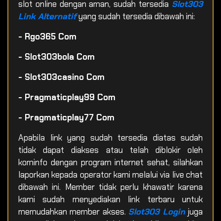
slot online dengan aman, sudah tersedia
Slot303
Link Alternatif
yang sudah tersedia dibawah ini:
- Rgo365 Com
- Slot303bola Com
- Slot303casino Com
- Pragmaticplay99 Com
- Pragmaticplay77 Com
Apabila link yang sudah tersedia diatas sudah
tidak dapat diakses atau telah diblokir oleh
kominfo dengan program internet sehat, silahkan
laporkan kepada operator kami melalui via live chat
dibawah ini. Member tidak perlu khawatir karena
kami sudah menyediakan link terbaru untuk
memudahkan member akses.
Slot303 Login
juga